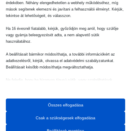
érdekében. Néhány elengedhetetlen a webhely működéséhez, míg
mások segítenek elemezni és javítani a felhasználói élményt. Kérjük,
tekintse át lehetőségeit, és válasszon.
Ha 16 évesnél fiatalabb, kérjük, győződjön meg arról, hogy szülője
vagy gyámja beleegyezését adta, a nem alapvető sütik
használatához.
SOK VÁLLALKOZÓ ITT
AKAD EL: TUDJA, MIT
A beállításait bármikor módosíthatja, a további információkért az
adatkezelésről, kérjük, olvassa el adatvédelmi szabályzatunkat.
KELLENE BEÁLLÍTANI,
Beállításait később módosíthatja megváltoztathatja.
DE NINCS IDEJE VAGY
Ne feledje, hogy ha bizonyos típusú sütik, vagy szolgáltatások
letiltása mellett dönt, az befolyásolhatja a webhely által nyújtott
TUDÁSA, HOGY
élményét és az általunk kínált szolgáltatásokat.
MEGCSINÁLJA. PONT
Összes elfogadása
Alapvető
EZÉRT KÍNÁLOK
Az alapvető sütik és szolgáltatások biztosítják az oldal megfelelő
Csak a szükségesek elfogadása
működéséhez. Ezek a sütik és szolgáltatások a GDPR szerint nem
NEKED EGY INGYENES
igénylik a felhasználó hozzájárulását.
Beállítások mentése