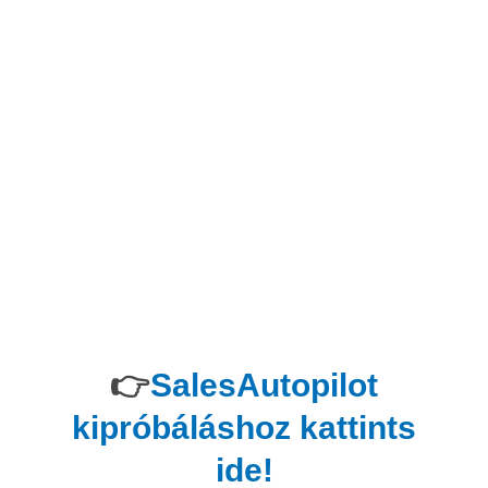
👉
SalesAutopilot
kipróbáláshoz kattints
ide!