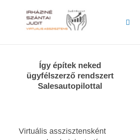
Skip
Mai
to
content
Me
Így építek neked
ügyfélszerző rendszert
Salesautopilottal
Virtuális asszisztensként