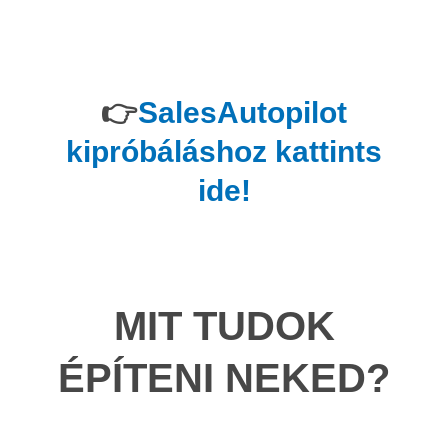
👉
SalesAutopilot
kipróbáláshoz kattints
ide!
MIT TUDOK
ÉPÍTENI NEKED?