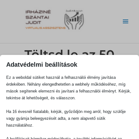
Skip
Main
to
content
Men
Töltsd le az 50
Adatvédelmi beállítások
kiszervezhető
Ez a weboldal sütiket használ a felhasználói élmény javítása
feladat listáját!
érdekében. Néhány elengedhetetlen a webhely működéséhez, míg
mások segítenek elemezni és javítani a felhasználói élményt. Kérjük,
Egy praktikus,
tekintse át lehetőségeit, és válasszon.
Ha 16 évesnél fiatalabb, kérjük, győződjön meg arról, hogy szülője
menthető kétoldalas
vagy gyámja beleegyezését adta, a nem alapvető sütik
használatához.
anyag
A beállításait bármikor módosíthatja, a további információkért az